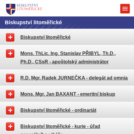
Biskupství litoměřické
Biskupství litoměřické
Mons. ThLic. Ing. Stanislav PŘIBYL, Th.D.,
Ph.D., CSsR - apoštolský administrátor
R.D. Mgr. Radek JURNEČKA - delegát ad omnia
Mons. Mgr. Jan BAXANT - emeritní biskup
Biskupství litoměřické - ordinariát
Biskupství litoměřické - kurie - úřad