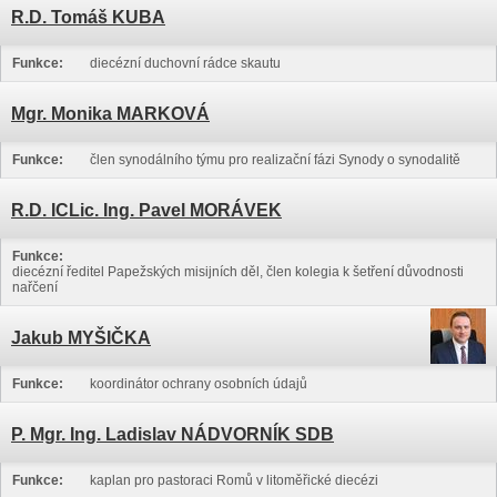
R.D. Tomáš KUBA
Funkce:
diecézní duchovní rádce skautu
Mgr. Monika MARKOVÁ
Funkce:
člen synodálního týmu pro realizační fázi Synody o synodalitě
R.D. ICLic. Ing. Pavel MORÁVEK
Funkce:
diecézní ředitel Papežských misijních děl, člen kolegia k šetření důvodnosti
nařčení
Jakub MYŠIČKA
Funkce:
koordinátor ochrany osobních údajů
P. Mgr. Ing. Ladislav NÁDVORNÍK SDB
Funkce:
kaplan pro pastoraci Romů v litoměřické diecézi