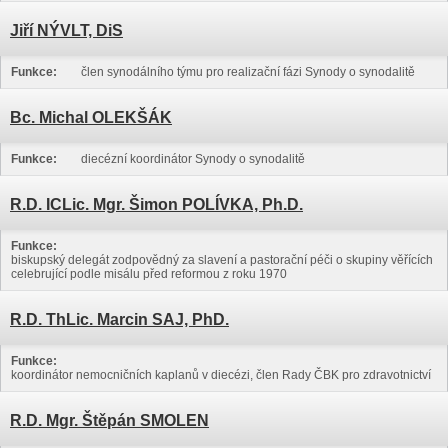
Jiří NÝVLT, DiS
Funkce:
člen synodálního týmu pro realizační fázi Synody o synodalitě
Bc. Michal OLEKŠÁK
Funkce:
diecézní koordinátor Synody o synodalitě
R.D. ICLic. Mgr. Šimon POLÍVKA, Ph.D.
Funkce:
biskupský delegát zodpovědný za slavení a pastorační péči o skupiny věřících
celebrující podle misálu před reformou z roku 1970
R.D. ThLic. Marcin SAJ, PhD.
Funkce:
koordinátor nemocničních kaplanů v diecézi, člen Rady ČBK pro zdravotnictví
R.D. Mgr. Štěpán SMOLEN