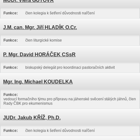
MUDr. Viera GUTOVÁ
Funkce:
člen kolegia k šetření důvodnosti nařčení
J.M. can. Mgr. Jiří HLADÍK O.Cr.
Funkce:
člen liturgické komise
P. Mgr. David HORÁČEK CSsR
Funkce:
biskupský delegát pro koordinaci pastoračních aktivit
Mgr. Ing. Michael KOUDELKA
Funkce:
vedoucí formačního týmu pro přípravu na jáhenské svěcení stálých jáhnů, člen
Rady ČBK pro ekumenismus
JUDr. Jakub KŘÍŽ, Ph.D.
Funkce:
člen kolegia k šetření důvodnosti nařčení