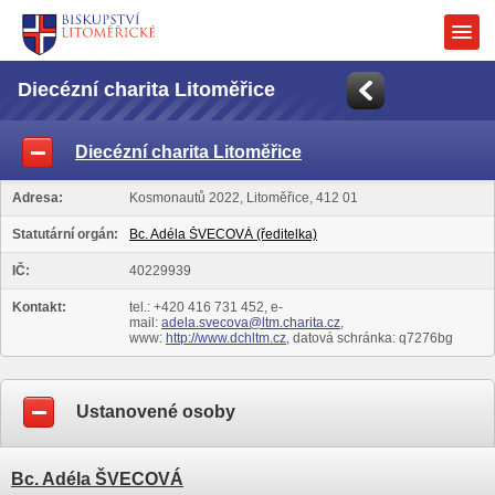
Diecézní charita Litoměřice
Diecézní charita Litoměřice
Adresa:
Kosmonautů 2022, Litoměřice, 412 01
Statutární orgán:
Bc. Adéla ŠVECOVÁ (ředitelka)
IČ:
40229939
Kontakt:
tel.: +420 416 731 452, e-
mail:
adela.svecova@ltm.charita.cz
,
www:
http://www.dchltm.cz
, datová schránka: q7276bg
Ustanovené osoby
Bc. Adéla ŠVECOVÁ