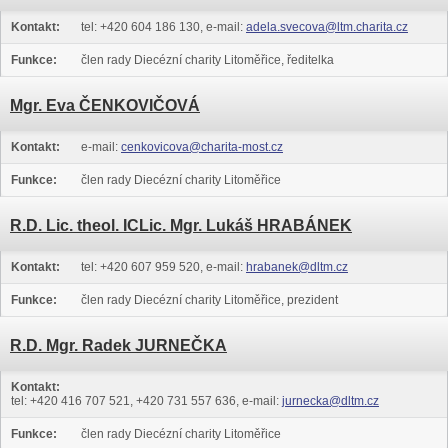
Kontakt:
tel: +420 604 186 130, e-mail:
adela.svecova@ltm.charita.cz
Funkce:
člen rady Diecézní charity Litoměřice, ředitelka
Mgr. Eva ČENKOVIČOVÁ
Kontakt:
e-mail:
cenkovicova@charita-most.cz
Funkce:
člen rady Diecézní charity Litoměřice
R.D. Lic. theol. ICLic. Mgr. Lukáš HRABÁNEK
Kontakt:
tel: +420 607 959 520, e-mail:
hrabanek@dltm.cz
Funkce:
člen rady Diecézní charity Litoměřice, prezident
R.D. Mgr. Radek JURNEČKA
Kontakt:
tel: +420 416 707 521, +420 731 557 636, e-mail:
jurnecka@dltm.cz
Funkce:
člen rady Diecézní charity Litoměřice