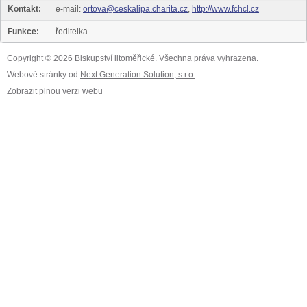
Kontakt:
e-mail:
ortova@ceskalipa.charita.cz
,
http://www.fchcl.cz
Funkce:
ředitelka
Copyright © 2026 Biskupství litoměřické. Všechna práva vyhrazena.
Webové stránky od
Next Generation Solution, s.r.o.
Zobrazit plnou verzi webu