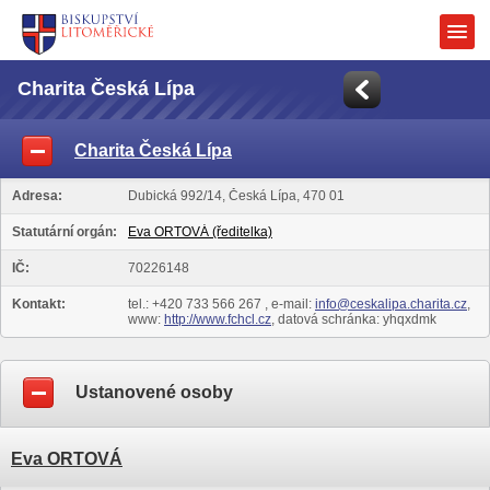
Charita Česká Lípa
Charita Česká Lípa
Adresa:
Dubická 992/14, Česká Lípa, 470 01
Statutární orgán:
Eva ORTOVÁ (ředitelka)
IČ:
70226148
Kontakt:
tel.: +420 733 566 267 , e-mail:
info@ceskalipa.charita.cz
,
www:
http://www.fchcl.cz
, datová schránka: yhqxdmk
Ustanovené osoby
Eva ORTOVÁ