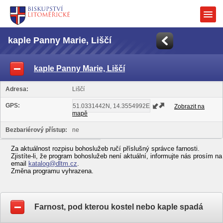
kaple Panny Marie, Liščí
kaple Panny Marie, Liščí
Adresa:
Liščí
GPS:
Zobrazit na
mapě
Bezbariérový přístup:
ne
Za aktuálnost rozpisu bohoslužeb ručí příslušný správce farnosti.
Zjistíte-li, že program bohoslužeb není aktuální, informujte nás prosím na
email
katalog@dltm.cz
.
Změna programu vyhrazena.
Farnost, pod kterou kostel nebo kaple spadá