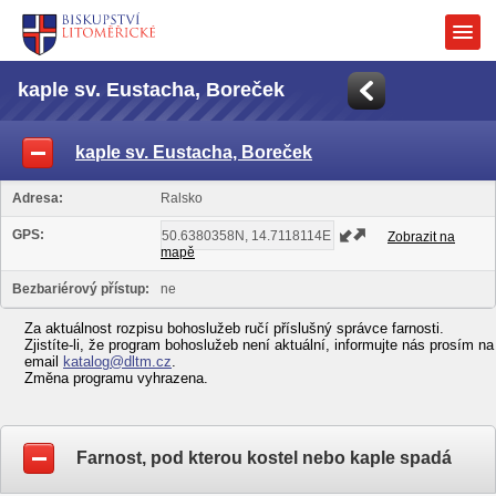
kaple sv. Eustacha, Boreček
kaple sv. Eustacha, Boreček
Adresa:
Ralsko
GPS:
Zobrazit na
mapě
Bezbariérový přístup:
ne
Za aktuálnost rozpisu bohoslužeb ručí příslušný správce farnosti.
Zjistíte-li, že program bohoslužeb není aktuální, informujte nás prosím na
email
katalog@dltm.cz
.
Změna programu vyhrazena.
Farnost, pod kterou kostel nebo kaple spadá