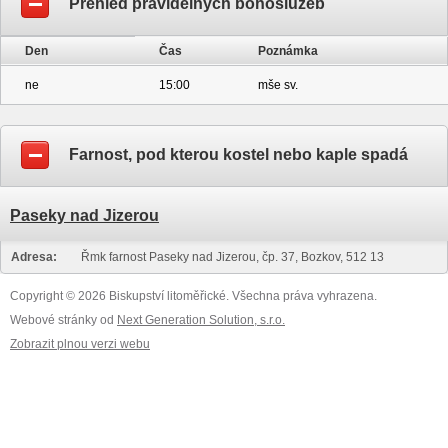
Přehled pravidelných bohoslužeb
Den
Čas
Poznámka
ne
15:00
mše sv.
Farnost, pod kterou kostel nebo kaple spadá
Paseky nad Jizerou
Adresa:
Řmk farnost Paseky nad Jizerou, čp. 37, Bozkov, 512 13
Copyright © 2026 Biskupství litoměřické. Všechna práva vyhrazena.
Webové stránky od
Next Generation Solution, s.r.o.
Zobrazit plnou verzi webu