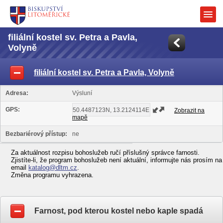
filiální kostel sv. Petra a Pavla,
Volyně
filiální kostel sv. Petra a Pavla, Volyně
Adresa:
Výsluní
GPS:
Zobrazit na
mapě
Bezbariérový přístup:
ne
Za aktuálnost rozpisu bohoslužeb ručí příslušný správce farnosti.
Zjistíte-li, že program bohoslužeb není aktuální, informujte nás prosím na
email
katalog@dltm.cz
.
Změna programu vyhrazena.
Farnost, pod kterou kostel nebo kaple spadá