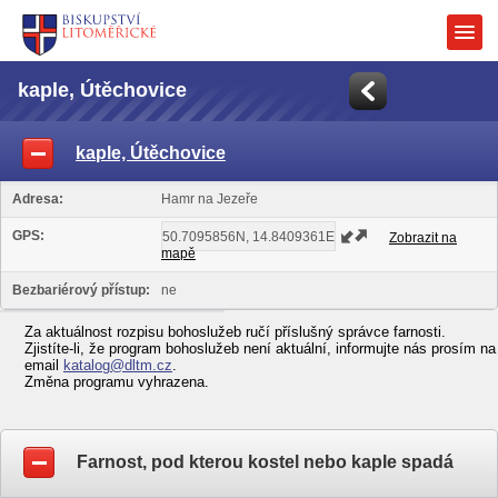
kaple, Útěchovice
kaple, Útěchovice
Adresa:
Hamr na Jezeře
GPS:
Zobrazit na
mapě
Bezbariérový přístup:
ne
Za aktuálnost rozpisu bohoslužeb ručí příslušný správce farnosti.
Zjistíte-li, že program bohoslužeb není aktuální, informujte nás prosím na
email
katalog@dltm.cz
.
Změna programu vyhrazena.
Farnost, pod kterou kostel nebo kaple spadá