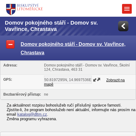
Domov pokojného stáří - Domov sv.
Vavřince, Chrastava
Domov pokojného stáří - Domov sv. Vavřince,
Chrastava
Adresa:
Domov pokojného stáří - Domov sv. Vavřince, Školní
124, Chrastava, 463 31
GPS:
Zobrazit na
mapě
Bezbariérový přístup:
ne
Za aktuálnost rozpisu bohoslužeb ručí příslušný správce farnosti.
Zjistíte-li, že program bohoslužeb není aktuální, informujte nás prosím na
email
katalog@dltm.cz
.
Změna programu vyhrazena.