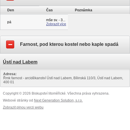
Den
Čas
Poznámka
mše sv. - 3...
pá
Zobrazit více
Farnost, pod kterou kostel nebo kaple spadá
Ústí nad Labem
Adresa:
Řmk farnost - arciděkanství Ústí nad Labem, Bílinská 110/3, Ústí nad Labem,
400 01
Copyright © 2026 Biskupství litoměřické. Všechna práva vyhrazena.
Webové stránky od
Next Generation Solution, s.r.o.
Zobrazit plnou verzi webu