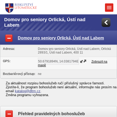
Domov pro seniory Orlická, Ústí nad
Labem
Domov pro seniory Orlická, Ústí nad Labem
Adresa:
Domov pro seniory Orlická, Ústí nad Labem, Orlická
2893/1, Ústí nad Labem, 400 11
GPS:
Zobrazit na
mapě
Bezbariérový přístup:
ne
Za aktuálnost rozpisu bohoslužeb ručí příslušný správce farnosti.
Zjistíte-li, že program bohoslužeb není aktuální, informujte nás prosím na
email
katalog@dltm.cz
.
Změna programu vyhrazena.
Přehled pravidelných bohoslužeb