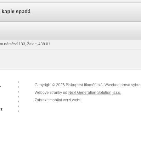
o kaple spadá
vo náměstí 133, Žatec, 438 01
.
Copyright © 2026 Biskupství litoměřické. Všechna práva vyhr
Webové stránky od
Next Generation Solution, s.r.o.
Zobrazit mobilní verzi webu
cz