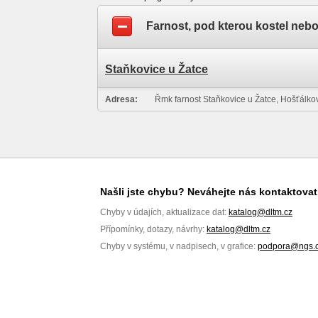
Farnost, pod kterou kostel neb
Staňkovice u Žatce
Adresa:
Řmk farnost Staňkovice u Žatce, Hošťálko
Našli jste chybu? Neváhejte nás kontaktovat
Chyby v údajích, aktualizace dat:
katalog@dltm.cz
Přípomínky, dotazy, návrhy:
katalog@dltm.cz
Chyby v systému, v nadpisech, v grafice:
podpora@ngs.