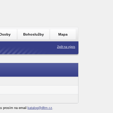
Osoby
Bohoslužby
Mapa
Zpět na výpis
nás prosím na email
katalog@dltm.cz
.