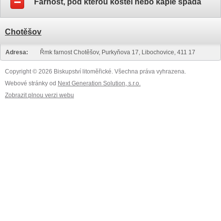
Farnost, pod kterou kostel nebo kaple spadá
Chotěšov
Adresa:
Řmk farnost Chotěšov, Purkyňova 17, Libochovice, 411 17
Copyright © 2026 Biskupství litoměřické. Všechna práva vyhrazena.
Webové stránky od
Next Generation Solution, s.r.o.
Zobrazit plnou verzi webu