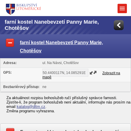
farní kostel Nanebevzetí Panny Marie,
Chotěšov
farní kostel Nanebevzetí Panny Marie,
Chotěšov
Adresa:
ul. Na Návsi, Chotěšov
GPS:
Zobrazit na
mapě
Bezbariérový přístup:
ne
Za aktuálnost rozpisu bohoslužeb ručí příslušný správce farnosti.
Zjistíte-li, že program bohoslužeb není aktuální, informujte nás prosím na
email
katalog@dltm.cz
.
Změna programu vyhrazena.