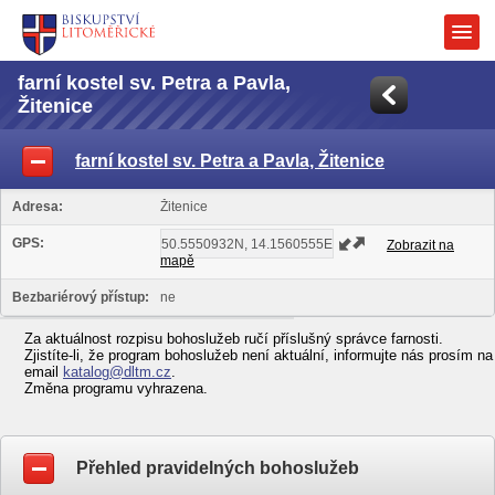
farní kostel sv. Petra a Pavla,
Žitenice
farní kostel sv. Petra a Pavla, Žitenice
Adresa:
Žitenice
GPS:
Zobrazit na
mapě
Bezbariérový přístup:
ne
Za aktuálnost rozpisu bohoslužeb ručí příslušný správce farnosti.
Zjistíte-li, že program bohoslužeb není aktuální, informujte nás prosím na
email
katalog@dltm.cz
.
Změna programu vyhrazena.
Přehled pravidelných bohoslužeb