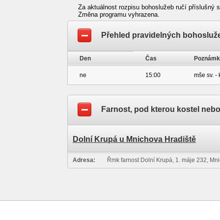
Za aktuálnost rozpisu bohoslužeb ručí příslušný s
Změna programu vyhrazena.
Přehled pravidelných bohosluž
Den
Čas
Poznámk
ne
15:00
mše sv. - 
Farnost, pod kterou kostel neb
Dolní Krupá u Mnichova Hradiště
Adresa:
Řmk farnost Dolní Krupá, 1. máje 232, Mn