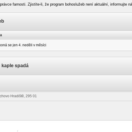
právce farnosti. Zjistíte-li, že program bohoslužeb není aktuální, informujte 
eb
a
koná se jen 4. neděli v měsíci
o kaple spadá
ichovo Hradiště, 295 01