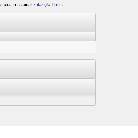
nás prosím na email
katalog@dltm.cz
.