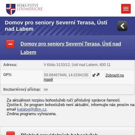
Domov pro seniory Severní Terasa, Ústí
nad Labem
Domov pro seniory Severní Terasa, Ústí nad
Labem
Adresa:
V Klidu 3133/12, Ústí nad Labem, 400 11
GPS:
Zobrazit na
mapě
Bezbariérový přístup:
ne
Za aktuálnost rozpisu bohoslužeb ručí příslušný správce farnosti.
Zjistíte-li, že program bohoslužeb není aktuální, informujte nás prosím na
email
katalog@dltm.cz
.
Změna programu vyhrazena.