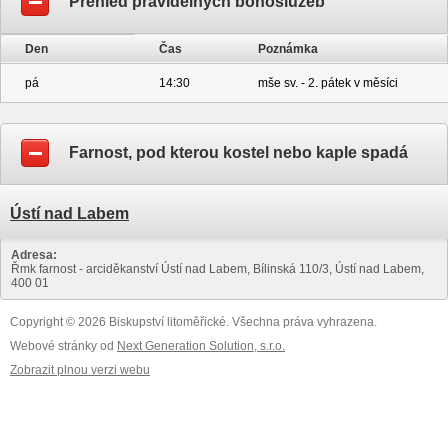
Přehled pravidelných bohoslužeb
Den
Čas
Poznámka
pá
14:30
mše sv. - 2. pátek v měsíci
Farnost, pod kterou kostel nebo kaple spadá
Ústí nad Labem
Adresa:
Řmk farnost - arciděkanství Ústí nad Labem, Bílinská 110/3, Ústí nad Labem,
400 01
Copyright © 2026 Biskupství litoměřické. Všechna práva vyhrazena.
Webové stránky od
Next Generation Solution, s.r.o.
Zobrazit plnou verzi webu