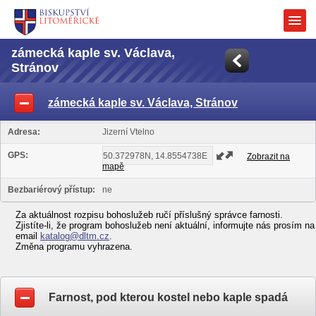
zámecká kaple sv. Václava,
Stránov
zámecká kaple sv. Václava, Stránov
Adresa:
Jizerní Vtelno
GPS:
Zobrazit na
mapě
Bezbariérový přístup:
ne
Za aktuálnost rozpisu bohoslužeb ručí příslušný správce farnosti.
Zjistíte-li, že program bohoslužeb není aktuální, informujte nás prosím na
email
katalog@dltm.cz
.
Změna programu vyhrazena.
Farnost, pod kterou kostel nebo kaple spadá