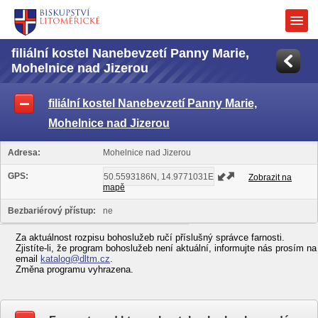
filiální kostel Nanebevzetí Panny Marie,
Mohelnice nad Jizerou
filiální kostel Nanebevzetí Panny Marie,
Mohelnice nad Jizerou
Adresa:
Mohelnice nad Jizerou
GPS:
Zobrazit na
mapě
Bezbariérový přístup:
ne
Za aktuálnost rozpisu bohoslužeb ručí příslušný správce farnosti.
Zjistíte-li, že program bohoslužeb není aktuální, informujte nás prosím na
email
katalog@dltm.cz
.
Změna programu vyhrazena.