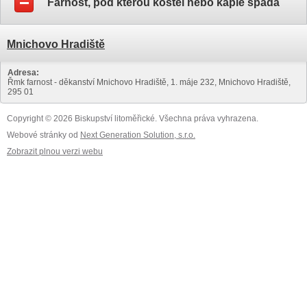
Farnost, pod kterou kostel nebo kaple spadá
Mnichovo Hradiště
Adresa:
Řmk farnost - děkanství Mnichovo Hradiště, 1. máje 232, Mnichovo Hradiště,
295 01
Copyright © 2026 Biskupství litoměřické. Všechna práva vyhrazena.
Webové stránky od
Next Generation Solution, s.r.o.
Zobrazit plnou verzi webu