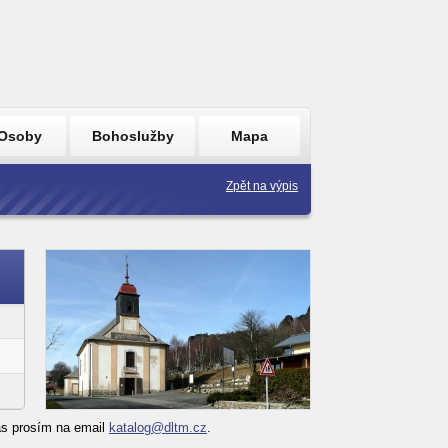
Osoby
Bohoslužby
Mapa
Zpět na výpis
nás prosím na email
katalog@dltm.cz
.