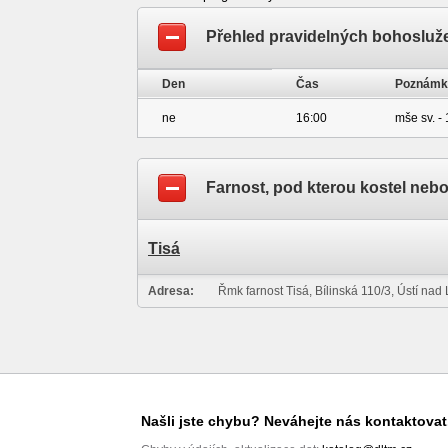
Přehled pravidelných bohosluž
Den
Čas
Poznámk
ne
16:00
mše sv. - 
Farnost, pod kterou kostel neb
Tisá
Adresa:
Řmk farnost Tisá, Bílinská 110/3, Ústí na
Našli jste chybu? Neváhejte nás kontaktovat