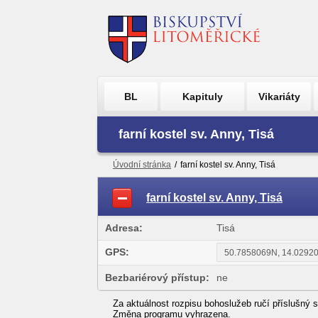
BL
Kapituly
Vikariáty
farní kostel sv. Anny, Tisá
Úvodní stránka
/
farní kostel sv. Anny, Tisá
farní kostel sv. Anny, Tisá
Adresa:
Tisá
GPS:
Bezbariérový přístup:
ne
Za aktuálnost rozpisu bohoslužeb ručí příslušný s
Změna programu vyhrazena.