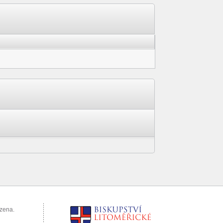
azena.