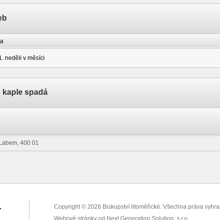
eb
a
1. neděli v měsíci
o kaple spadá
d Labem, 400 01
.
Copyright © 2026 Biskupství litoměřické. Všechna práva vyhr
Webové stránky od
Next Generation Solution, s.r.o.