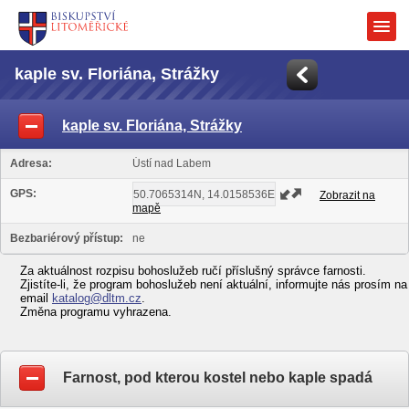
kaple sv. Floriána, Strážky
kaple sv. Floriána, Strážky
Adresa:
Ústí nad Labem
GPS:
Zobrazit na
mapě
Bezbariérový přístup:
ne
Za aktuálnost rozpisu bohoslužeb ručí příslušný správce farnosti.
Zjistíte-li, že program bohoslužeb není aktuální, informujte nás prosím na
email
katalog@dltm.cz
.
Změna programu vyhrazena.
Farnost, pod kterou kostel nebo kaple spadá