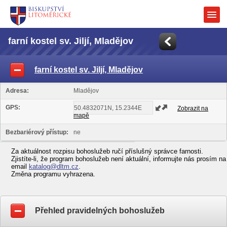
farní kostel sv. Jiljí, Mladějov
farní kostel sv. Jiljí, Mladějov
Adresa:
Mladějov
GPS:
Zobrazit na
mapě
Bezbariérový přístup:
ne
Za aktuálnost rozpisu bohoslužeb ručí příslušný správce farnosti.
Zjistíte-li, že program bohoslužeb není aktuální, informujte nás prosím na
email
katalog@dltm.cz
.
Změna programu vyhrazena.
Přehled pravidelných bohoslužeb