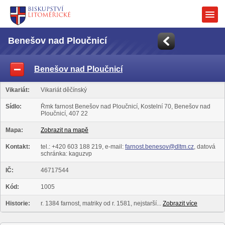
Benešov nad Ploučnicí
Benešov nad Ploučnicí
Vikariát:
Vikariát děčínský
Sídlo:
Řmk farnost Benešov nad Ploučnicí, Kostelní 70, Benešov nad
Ploučnicí, 407 22
Mapa:
Zobrazit na mapě
Kontakt:
tel.: +420 603 188 219, e-mail:
farnost.benesov@dltm.cz
, datová
schránka: kaguzvp
IČ:
46717544
Kód:
1005
Historie:
r. 1384 farnost, matriky od r. 1581, nejstarší...
Zobrazit více