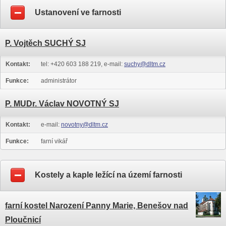
Ustanovení ve farnosti
P. Vojtěch SUCHÝ SJ
Kontakt:
tel: +420 603 188 219, e-mail:
suchy@dltm.cz
Funkce:
administrátor
P. MUDr. Václav NOVOTNÝ SJ
Kontakt:
e-mail:
novotny@dltm.cz
Funkce:
farní vikář
Kostely a kaple ležící na území farnosti
farní kostel Narození Panny Marie, Benešov nad
Ploučnicí