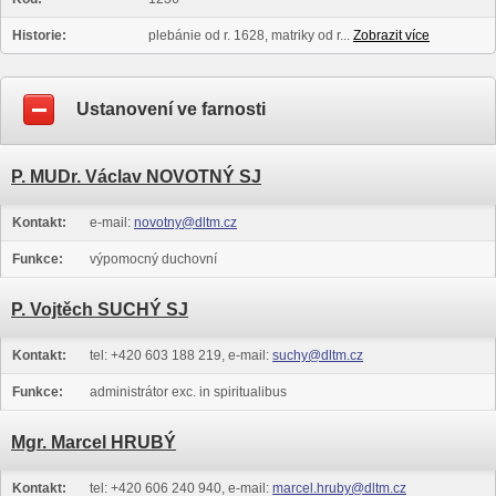
Historie:
plebánie od r. 1628, matriky od r...
Zobrazit více
Ustanovení ve farnosti
P. MUDr. Václav NOVOTNÝ SJ
Kontakt:
e-mail:
novotny@dltm.cz
Funkce:
výpomocný duchovní
P. Vojtěch SUCHÝ SJ
Kontakt:
tel: +420 603 188 219, e-mail:
suchy@dltm.cz
Funkce:
administrátor exc. in spiritualibus
Mgr. Marcel HRUBÝ
Kontakt:
tel: +420 606 240 940, e-mail:
marcel.hruby@dltm.cz