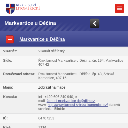
Markvartice u Děčína
Markvartice u Děčína
Vikariát:
Vikariát děčínský
Sídlo:
Řmk farnost Markvartice u Děčína, čp. 194, Markvartice,
407 42
Doručovací adresa:
Řmk farnost Markvartice u Děčína, čp. 43, Srbská
Kamenice, 407 15
Mapa:
Zobrazit na mapě
Kontakt:
tel.: +420 606 240 940, e-
mail:
farnost.markvartice.dc@dltm.cz
,
www:
http://www.farnost-srbska-kamenice.cz/
, datová
schránka: 5tird4e
IČ:
64707253
Kód:
1236