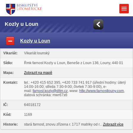
Kozly u Loun
Kozly u Loun
Vikariát:
Vikariát lounský
Sídlo:
Řmk farnost Kozly u Loun, Beneše z Loun 136, Louny, 440 01
Mapa:
Zobrazit na mapě
Kontakt:
tel.: +420 415 652 395, +420 733 741 917 (úřední hodiny: úterý
14:00-16:00; středa 7:30-9:00; čtvrtek 7:30-9:00), e-
mail:
farnost.kozly@dltm.cz
, www:
http://www.farnostlouny.com
,
datová schránka: mwr67x6
IČ:
64018172
Kód:
1169
Historie:
stará farnost, znovu zřízena r. 1717 matriky od r...
Zobrazit více