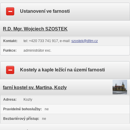
Ustanovení ve farnosti
R.D. Mgr. Wojciech SZOSTEK
Kontakt:
tel: +420 733 741 917, e-mail:
szostek@dltm.cz
Funkce:
administrátor exc.
Kostely a kaple ležící na území farnosti
farní kostel sv. Martina, Kozly
Adresa:
Kozly
Pravidelné bohoslužby:
ne
Bezbariérový přístup:
ne