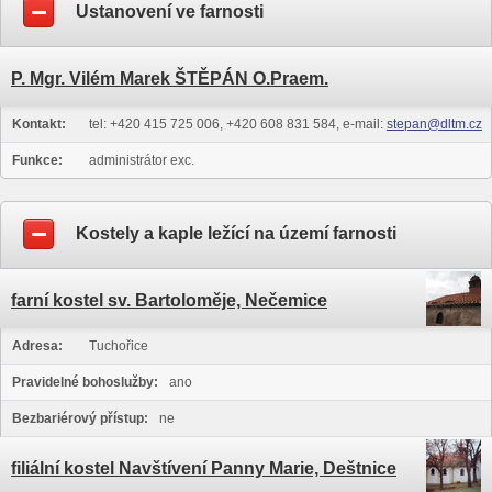
Ustanovení ve farnosti
P. Mgr. Vilém Marek ŠTĚPÁN O.Praem.
Kontakt:
tel: +420 415 725 006, +420 608 831 584, e-mail:
stepan@dltm.cz
Funkce:
administrátor exc.
Kostely a kaple ležící na území farnosti
farní kostel sv. Bartoloměje, Nečemice
Adresa:
Tuchořice
Pravidelné bohoslužby:
ano
Bezbariérový přístup:
ne
filiální kostel Navštívení Panny Marie, Deštnice