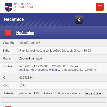
Nečemice
Nečemice
Vikariát:
Vikariát lounský
Sídlo:
Řmk farnost Nečemice, Liběšice čp. 1, Liběšice, 439 63
Mapa:
Zobrazit na mapě
Kontakt:
tel.: +420 415 725 006, +420 608 831 584, e-
mail:
farnost.necemice@dltm.cz
, datová schránka: y3x59my
IČ:
62251384
Kód:
1271
Historie:
plebánie r. 1355, lokálie r. 1786, fara obnovena r...
Zobrazit více