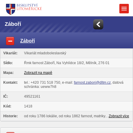
Záboří
Záboří
Vikariát:
Vikariát mladoboleslavský
Sídlo:
Řmk farnost Záboří, Na Vyhlídce 18/2, Mělník, 276 01
Mapa:
Zobrazit na mapě
Kontakt:
tel.: +420 731 518 750, e-mail:
farnost.zabori@dltm.cz
, datová
schránka: ueww7h8
IČ:
49521161
Kód:
1418
Historie:
od roku 1786 lokálie, od roku 1862 farnost, matriky...
Zobrazit více