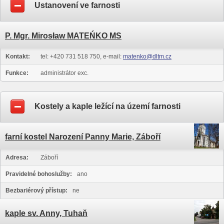
Ustanovení ve farnosti
P. Mgr. Mirosław MATEŃKO MS
Kontakt:
tel: +420 731 518 750, e-mail:
matenko@dltm.cz
Funkce:
administrátor exc.
Kostely a kaple ležící na území farnosti
farní kostel Narození Panny Marie, Záboří
Adresa:
Záboří
Pravidelné bohoslužby:
ano
Bezbariérový přístup:
ne
kaple sv. Anny, Tuhaň