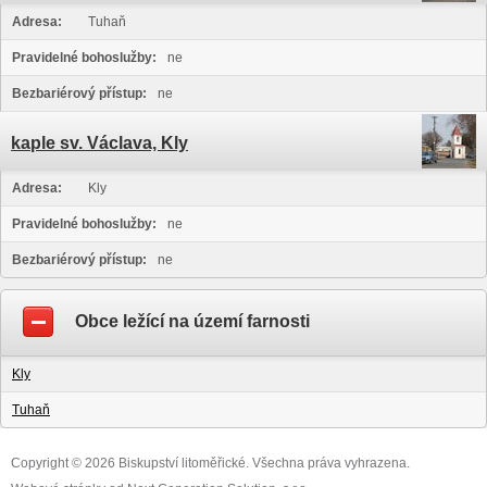
Adresa:
Tuhaň
Pravidelné bohoslužby:
ne
Bezbariérový přístup:
ne
kaple sv. Václava, Kly
Adresa:
Kly
Pravidelné bohoslužby:
ne
Bezbariérový přístup:
ne
Obce ležící na území farnosti
Kly
Tuhaň
Copyright © 2026 Biskupství litoměřické. Všechna práva vyhrazena.