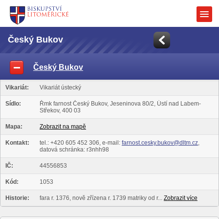
Český Bukov
Český Bukov
Vikariát:
Vikariát ústecký
Sídlo:
Řmk farnost Český Bukov, Jeseninova 80/2, Ústí nad Labem-
Střekov, 400 03
Mapa:
Zobrazit na mapě
Kontakt:
tel.: +420 605 452 306, e-mail:
farnost.cesky.bukov@dltm.cz
,
datová schránka: r3nhh98
IČ:
44556853
Kód:
1053
Historie:
fara r. 1376, nově zřízena r. 1739 matriky od r...
Zobrazit více