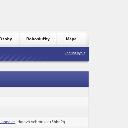
Osoby
Bohoslužby
Mapa
Zpět na výpis
blonec.cz
, datová schránka: r5bhn2q