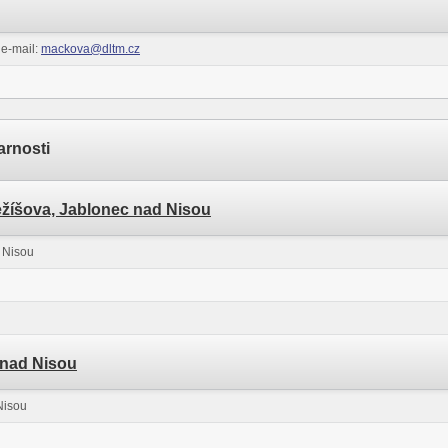
 e-mail:
mackova@dltm.cz
arnosti
ežíšova, Jablonec nad Nisou
 Nisou
o nad Nisou
Nisou