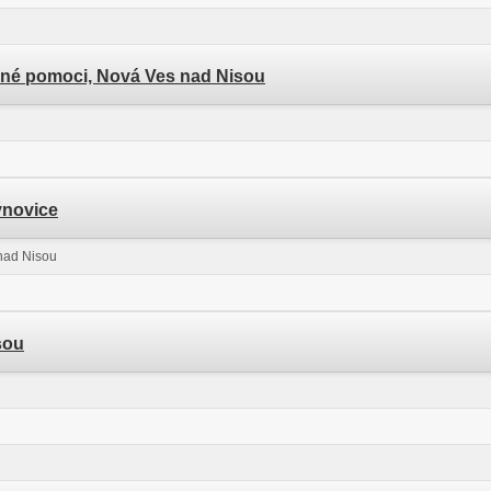
vičné pomoci, Nová Ves nad Nisou
Rýnovice
nad Nisou
isou