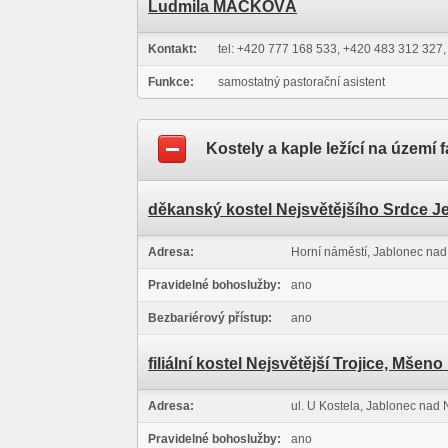
Ludmila MACKOVÁ
Kontakt:
tel: +420 777 168 533, +420 483 312 327,
Funkce:
samostatný pastorační asistent
Kostely a kaple ležící na území f
děkanský kostel Nejsvětějšího Srdce J
Adresa:
Horní náměstí, Jablonec nad
Pravidelné bohoslužby:
ano
Bezbariérový přístup:
ano
filiální kostel Nejsvětější Trojice, Mšen
Adresa:
ul. U Kostela, Jablonec nad 
Pravidelné bohoslužby:
ano