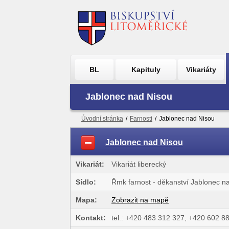
BL
Kapituly
Vikariáty
Jablonec nad Nisou
Úvodní stránka
/
Farnosti
/
Jablonec nad Nisou
Jablonec nad Nisou
Vikariát:
Vikariát liberecký
Sídlo:
Řmk farnost - děkanství Jablonec n
Mapa:
Zobrazit na mapě
Kontakt:
tel.: +420 483 312 327, +420 602 88