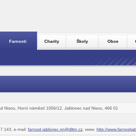
Farnosti
Charity
Školy
Obce
ad Nisou, Horní náměstí 1056/12, Jablonec nad Nisou, 466 01
7 143, e-mail:
farnost.jablonec.nn@dltm.cz
, www:
http://www.farnostja