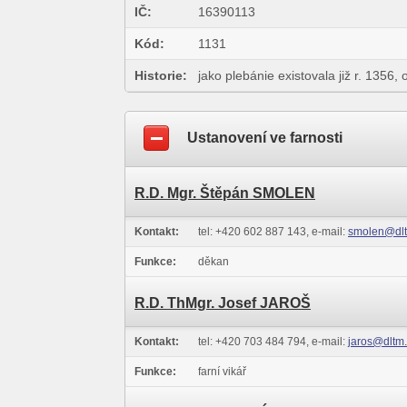
IČ:
16390113
Kód:
1131
Historie:
jako plebánie existovala již r. 1356,
Ustanovení ve farnosti
R.D. Mgr. Štěpán SMOLEN
Kontakt:
tel: +420 602 887 143, e-mail:
smolen@dlt
Funkce:
děkan
R.D. ThMgr. Josef JAROŠ
Kontakt:
tel: +420 703 484 794, e-mail:
jaros@dltm
Funkce:
farní vikář