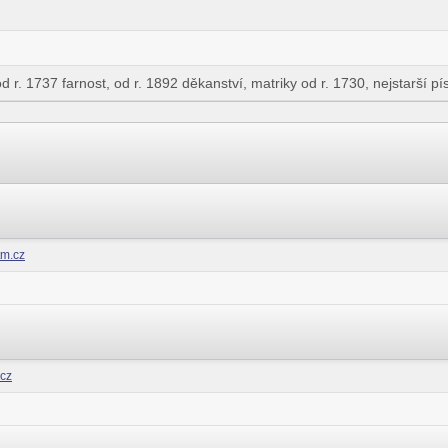
 od r. 1737 farnost, od r. 1892 děkanství, matriky od r. 1730, nejstarší 
m.cz
.cz