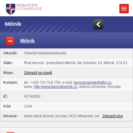
Mělník
Mělník
Vikariát:
Vikariát mladoboleslavský
Sídlo:
Řmk farnost - proboštství Mělník, Na Vyhlídce 18, Mělník, 276 01
Mapa:
Zobrazit na mapě
Kontakt:
tel.: +420 731 518 750, e-mail:
farnost.melnik@dltm.cz
,
www:
http://www.farnostmelnik.cz
, datová schránka: i5nczdw
IČ:
42743052
Kód:
1244
Historie:
velmi stará farnost, od roku 1622 děkanství, od...
Zobrazit více