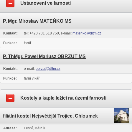
Ustanovení ve farnosti
P. Mgr. Mirosław MATEŃKO MS
Kontakt:
tel: +420 731 518 750, e-mail:
matenko@dltm.cz
Funkce:
farář
P. ThMgr. Pawel Mariusz OBRZUT MS
Kontakt:
e-mail:
obrzut@dltm.cz
Funkce:
farní vikář
Kostely a kaple ležící na území farnosti
filiální kostel Nejsvětější Trojice, Chloumek
Adresa:
Lesní, Mělník