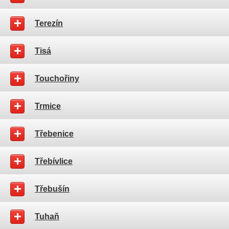
Terezín
Tisá
Touchořiny
Trmice
Třebenice
Třebívlice
Třebušín
Tuhaň