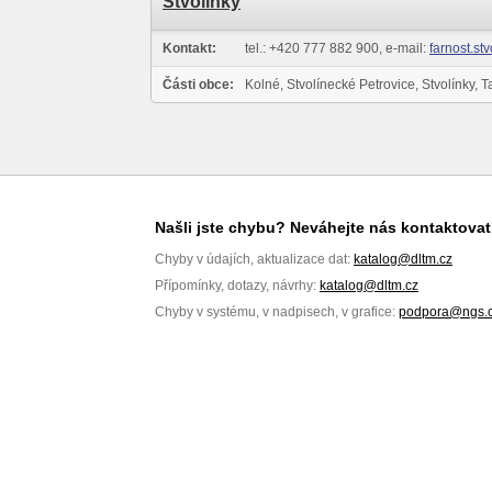
Stvolínky
Kontakt:
tel.: +420 777 882 900, e-mail:
farnost.st
Části obce:
Kolné, Stvolínecké Petrovice, Stvolínky, 
Našli jste chybu? Neváhejte nás kontaktovat
Chyby v údajích, aktualizace dat:
katalog@dltm.cz
Přípomínky, dotazy, návrhy:
katalog@dltm.cz
Chyby v systému, v nadpisech, v grafice:
podpora@ngs.