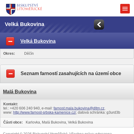
Velká Bukovina
Velká Bukovina
Okres:
Děčín
Seznam farností zasahujících na území obce
Malá Bukovina
Kontakt:
tel.: +420 606 240 940, e-mail:
farnost.mala.bukovina@dltm.cz
,
www:
http://www.farnost-srbska-kamenice.cz/
, datová schránka: g3urd3b
Části obce:
Karlovka, Malá Bukovina, Velká Bukovina