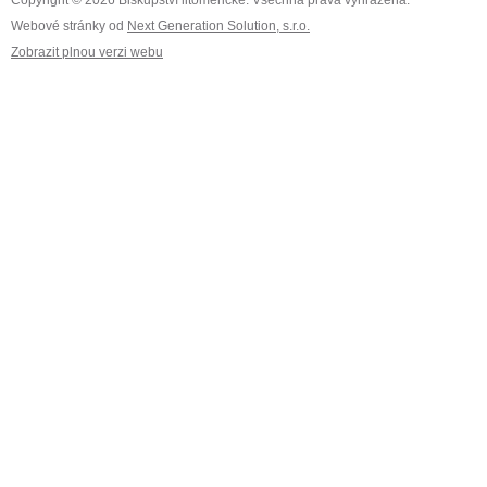
Copyright © 2026 Biskupství litoměřické. Všechna práva vyhrazena.
Webové stránky od
Next Generation Solution, s.r.o.
Zobrazit plnou verzi webu