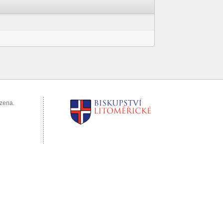
azena.