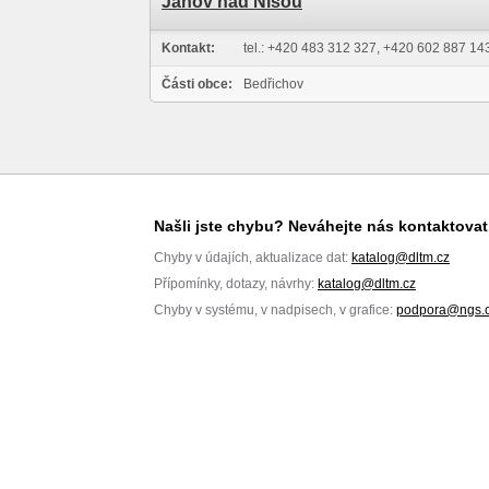
Janov nad Nisou
Kontakt:
tel.: +420 483 312 327, +420 602 887 143
Části obce:
Bedřichov
Našli jste chybu? Neváhejte nás kontaktovat
Chyby v údajích, aktualizace dat:
katalog@dltm.cz
Přípomínky, dotazy, návrhy:
katalog@dltm.cz
Chyby v systému, v nadpisech, v grafice:
podpora@ngs.