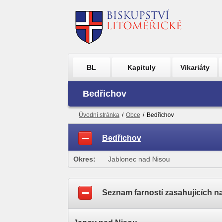
BL
Kapituly
Vikariáty
Bedřichov
Úvodní stránka
/
Obce
/
Bedřichov
Bedřichov
Okres:
Jablonec nad Nisou
Seznam farností zasahujících n