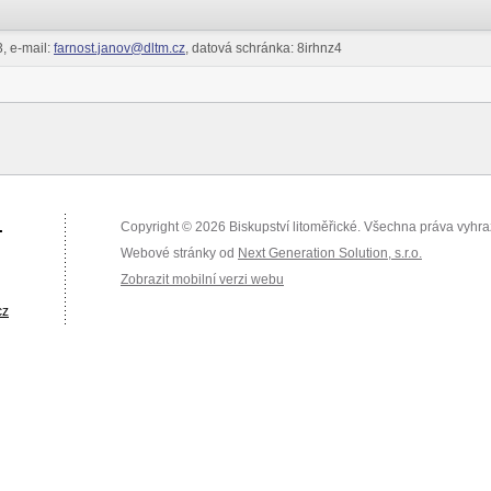
, e-mail:
farnost.janov@dltm.cz
, datová schránka: 8irhnz4
.
Copyright © 2026 Biskupství litoměřické. Všechna práva vyhr
Webové stránky od
Next Generation Solution, s.r.o.
Zobrazit mobilní verzi webu
cz