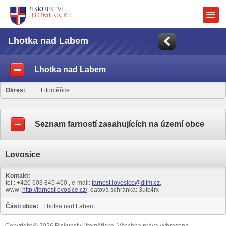
Lhotka nad Labem
Lhotka nad Labem
Okres:
Litoměřice
Seznam farností zasahujících na území obce
Lovosice
Kontakt:
tel.: +420 603 845 460 , e-mail:
farnost.lovosice@dltm.cz
,
www:
http://farnostlovosice.cz/
, datová schránka: 3utc4rx
Části obce:
Lhotka nad Labem