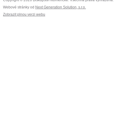
Copyright © 2026 Biskupství litoměřické. Všechna práva vyhrazena.
Webové stránky od
Next Generation Solution, s.r.o.
Zobrazit plnou verzi webu