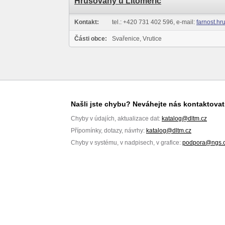
Hrušovany u Litoměřic
Kontakt:
tel.: +420 731 402 596, e-mail:
farnost.hr
Části obce:
Svařenice, Vrutice
Našli jste chybu? Neváhejte nás kontaktovat
Chyby v údajích, aktualizace dat:
katalog@dltm.cz
Přípomínky, dotazy, návrhy:
katalog@dltm.cz
Chyby v systému, v nadpisech, v grafice:
podpora@ngs.