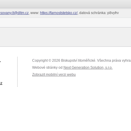
usovany.lt@dltm.cz
, www:
https://farnoststetsko.cz/
, datová schránka: p8vyfrv
.
Copyright © 2026 Biskupství litoměřické. Všechna práva vyhr
Webové stránky od
Next Generation Solution, s.r.o.
Zobrazit mobilní verzi webu
cz