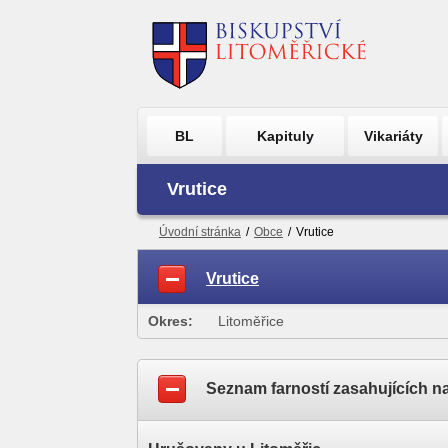
BL
Kapituly
Vikariáty
Vrutice
Úvodní stránka
/
Obce
/
Vrutice
Vrutice
Okres:
Litoměřice
Seznam farností zasahujících n