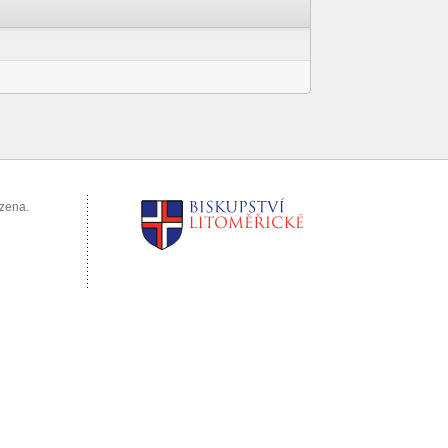
azena.