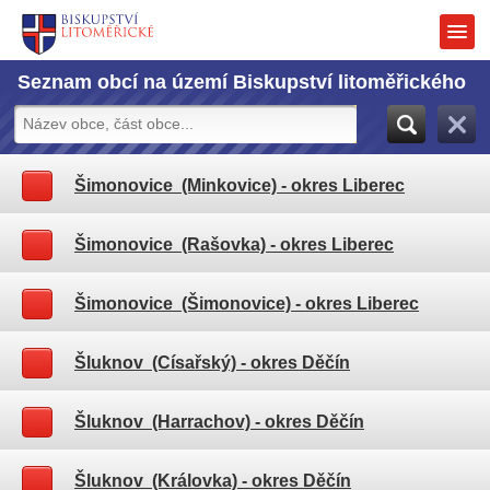
Seznam obcí na území Biskupství litoměřického
Šimonovice (Minkovice)
- okres Liberec
Šimonovice (Rašovka)
- okres Liberec
Šimonovice (Šimonovice)
- okres Liberec
Šluknov (Císařský)
- okres Děčín
Šluknov (Harrachov)
- okres Děčín
Šluknov (Královka)
- okres Děčín