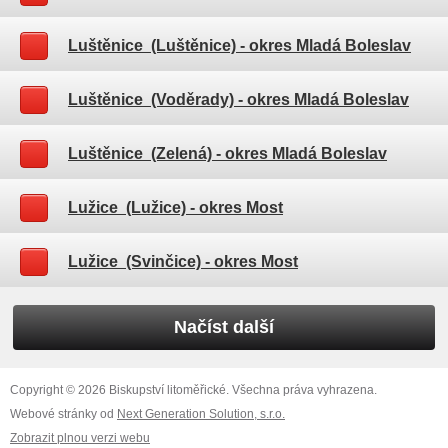
Luštěnice (Luštěnice)
- okres Mladá Boleslav
Luštěnice (Voděrady)
- okres Mladá Boleslav
Luštěnice (Zelená)
- okres Mladá Boleslav
Lužice (Lužice)
- okres Most
Lužice (Svinčice)
- okres Most
Načíst další
Copyright © 2026 Biskupství litoměřické. Všechna práva vyhrazena.
Webové stránky od
Next Generation Solution, s.r.o.
Zobrazit plnou verzi webu