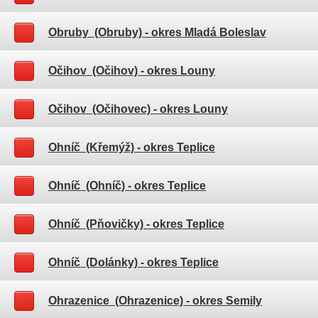
Obruby (Obruby)
- okres Mladá Boleslav
Očihov (Očihov)
- okres Louny
Očihov (Očihovec)
- okres Louny
Ohníč (Křemýž)
- okres Teplice
Ohníč (Ohníč)
- okres Teplice
Ohníč (Pňovičky)
- okres Teplice
Ohníč (Dolánky)
- okres Teplice
Ohrazenice (Ohrazenice)
- okres Semily