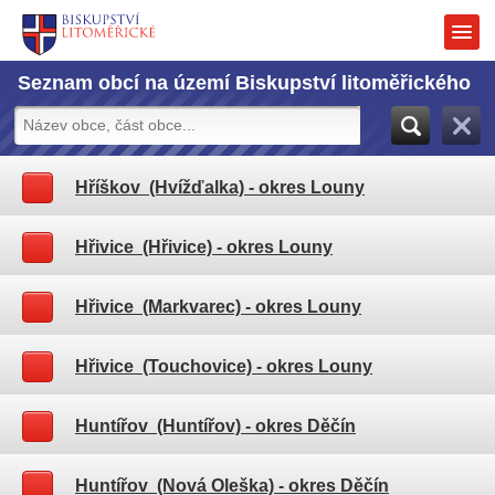
Seznam obcí na území Biskupství litoměřického
Hříškov (Hvížďalka)
- okres Louny
Hřivice (Hřivice)
- okres Louny
Hřivice (Markvarec)
- okres Louny
Hřivice (Touchovice)
- okres Louny
Huntířov (Huntířov)
- okres Děčín
Huntířov (Nová Oleška)
- okres Děčín