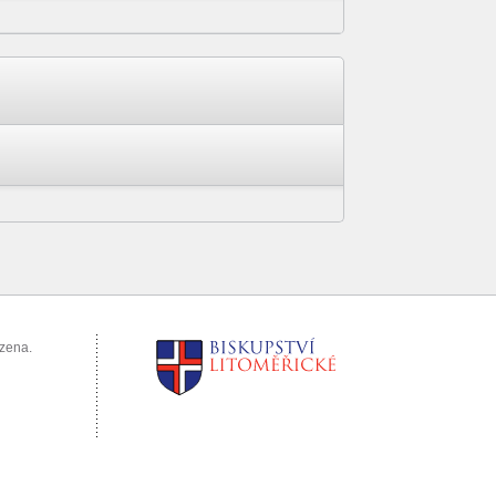
azena.