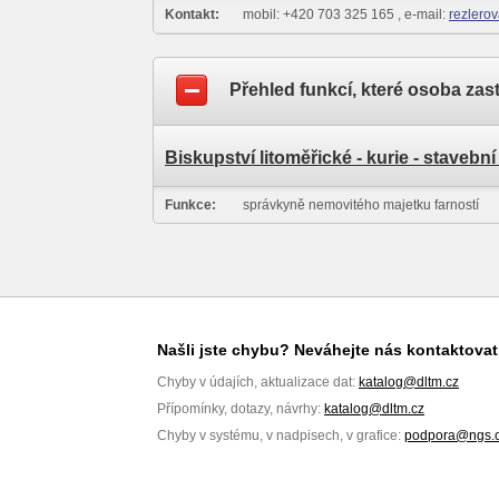
Kontakt:
mobil: +420 703 325 165 , e-mail:
rezlero
Přehled funkcí, které osoba zas
Biskupství litoměřické - kurie - stavebn
Funkce:
správkyně nemovitého majetku farností
Našli jste chybu? Neváhejte nás kontaktovat
Chyby v údajích, aktualizace dat:
katalog@dltm.cz
Přípomínky, dotazy, návrhy:
katalog@dltm.cz
Chyby v systému, v nadpisech, v grafice:
podpora@ngs.