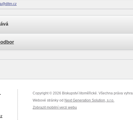
va@dltm.cz
tává
í odbor
.
Copyright © 2026 Biskupství litoměřické. Všechna práva vyhr
Webové stránky od
Next Generation Solution, s.r.o.
Zobrazit mobilní verzi webu
cz