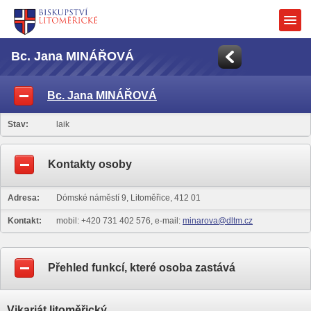
Bc. Jana MINÁŘOVÁ
Bc. Jana MINÁŘOVÁ
Stav:
laik
Kontakty osoby
Adresa:
Dómské náměstí 9, Litoměřice, 412 01
Kontakt:
mobil: +420 731 402 576, e-mail:
minarova@dltm.cz
Přehled funkcí, které osoba zastává
Vikariát litoměřický