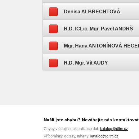
Denisa ALBRECHTOVÁ
R.D. ICLic. Mgr. Pavel ANDRŠ
Mgr. Hana ANTONÍNOVÁ HEG
R.D. Mgr. Vít AUDY
Našli jste chybu? Neváhejte nás kontaktovat
Chyby v údajích, aktualizace dat:
katalog@dltm.cz
Přípomínky, dotazy, návrhy:
katalog@dltm.cz