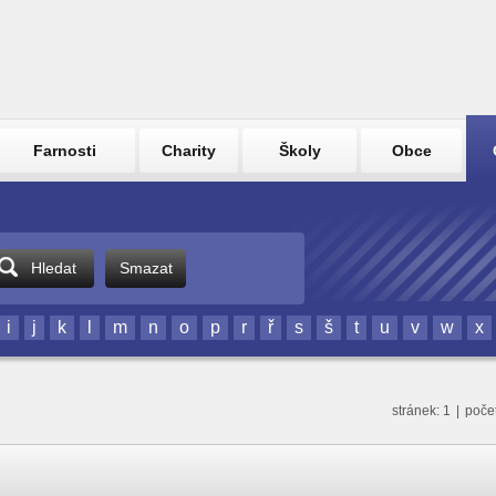
Farnosti
Charity
Školy
Obce
Hledat
Smazat
i
j
k
l
m
n
o
p
r
ř
s
š
t
u
v
w
x
stránek: 1
|
poče