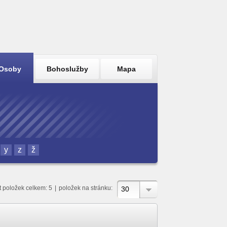
Osoby
Bohoslužby
Mapa
y
z
ž
t položek celkem: 5
|
položek na stránku:
30