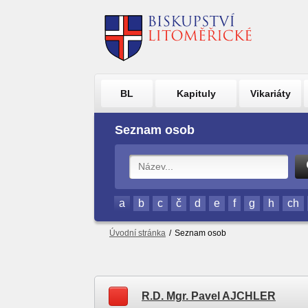
BL
Kapituly
Vikariáty
Seznam osob
a
b
c
č
d
e
f
g
h
ch
Úvodní stránka
/
Seznam osob
R.D. Mgr. Pavel AJCHLER