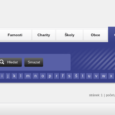
Farnosti
Charity
Školy
Obce
Hledat
Smazat
i
j
k
l
m
n
o
p
r
ř
s
š
t
u
v
w
x
stránek: 1
|
počet 