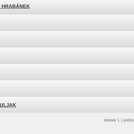
ukáš HRABÁNEK
 HULJAK
stránek: 1
|
počet 