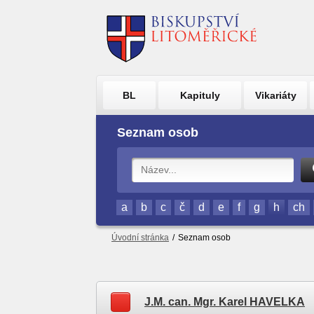
BL
Kapituly
Vikariáty
Seznam osob
a
b
c
č
d
e
f
g
h
ch
Úvodní stránka
/
Seznam osob
J.M. can. Mgr. Karel HAVELKA