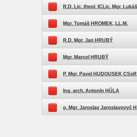
R.D. Lic. theol. ICLic. Mgr. L
Mgr. Tomáš HROMEK, LL.M.
R.D. Mgr. Jan HRUBÝ
Mgr. Marcel HRUBÝ
P. Mgr. Pavel HUDOUSEK CSsR
Ing. arch. Antonín HŮLA
o. Mgr. Jaroslav Jaroslavovyč