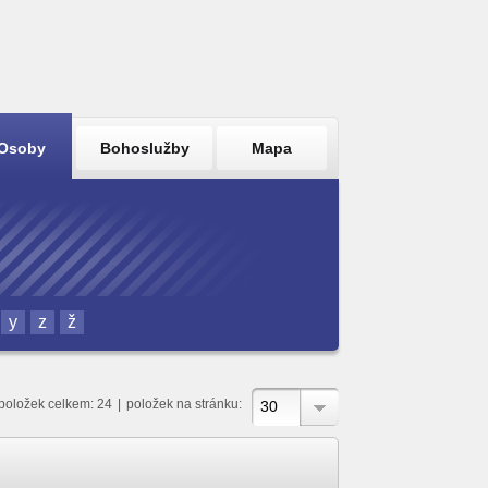
Osoby
Bohoslužby
Mapa
y
z
ž
položek celkem: 24
|
položek na stránku:
30