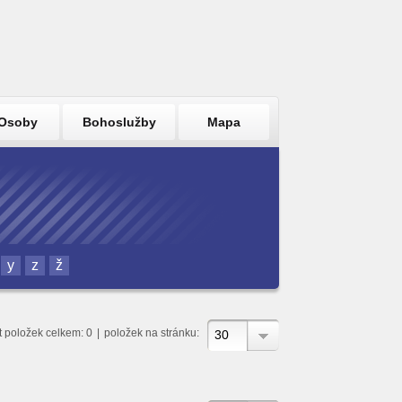
Osoby
Bohoslužby
Mapa
y
z
ž
t položek celkem: 0
|
položek na stránku:
30