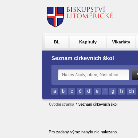
BL
Kapituly
Vikariáty
Seznam církevních škol
a
b
c
č
d
e
f
g
h
ch
Úvodní stránka
/
Seznam církevních škol
Pro zadaný výraz nebylo nic nalezeno.