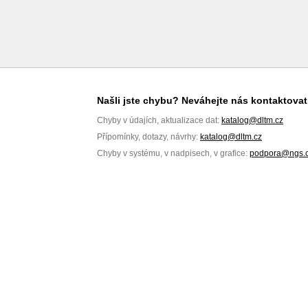
Našli jste chybu? Neváhejte nás kontaktovat
Chyby v údajích, aktualizace dat:
katalog@dltm.cz
Přípomínky, dotazy, návrhy:
katalog@dltm.cz
Chyby v systému, v nadpisech, v grafice:
podpora@ngs.