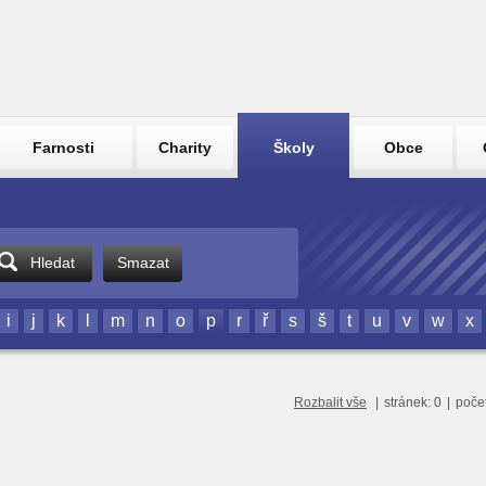
Farnosti
Charity
Školy
Obce
Hledat
Smazat
i
j
k
l
m
n
o
p
r
ř
s
š
t
u
v
w
x
Rozbalit vše
|
stránek: 0
|
poče