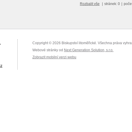
Rozbalit vše
|
stránek: 0
|
poče
.
Copyright © 2026 Biskupství litoměřické. Všechna práva vyhr
Webové stránky od
Next Generation Solution, s.r.o.
Zobrazit mobilní verzi webu
cz