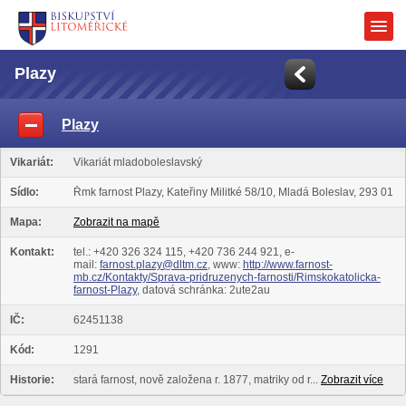
Plazy
Plazy
Vikariát:
Vikariát mladoboleslavský
Sídlo:
Řmk farnost Plazy, Kateřiny Militké 58/10, Mladá Boleslav, 293 01
Mapa:
Zobrazit na mapě
Kontakt:
tel.: +420 326 324 115, +420 736 244 921, e-
mail:
farnost.plazy@dltm.cz
, www:
http://www.farnost-
mb.cz/Kontakty/Sprava-pridruzenych-farnosti/Rimskokatolicka-
farnost-Plazy
, datová schránka: 2ute2au
IČ:
62451138
Kód:
1291
Historie:
stará farnost, nově založena r. 1877, matriky od r...
Zobrazit více