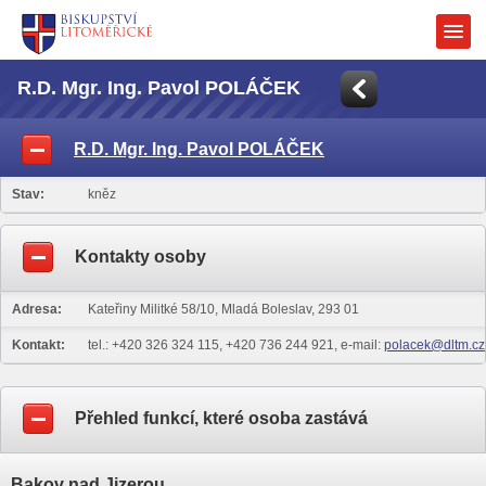
R.D. Mgr. Ing. Pavol POLÁČEK
R.D. Mgr. Ing. Pavol POLÁČEK
Stav:
kněz
Kontakty osoby
Adresa:
Kateřiny Militké 58/10, Mladá Boleslav, 293 01
Kontakt:
tel.: +420 326 324 115, +420 736 244 921, e-mail:
polacek@dltm.cz
Přehled funkcí, které osoba zastává
Bakov nad Jizerou