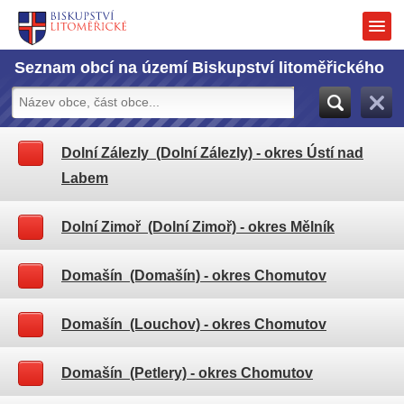
Seznam obcí na území Biskupství litoměřického
Dolní Zálezly (Dolní Zálezly)
- okres Ústí nad
Labem
Dolní Zimoř (Dolní Zimoř)
- okres Mělník
Domašín (Domašín)
- okres Chomutov
Domašín (Louchov)
- okres Chomutov
Domašín (Petlery)
- okres Chomutov