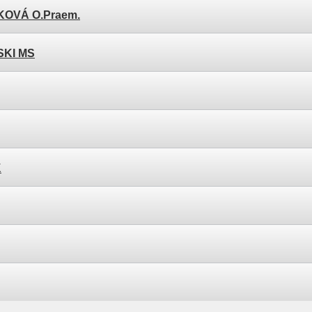
LKOVÁ O.Praem.
SKI MS
K