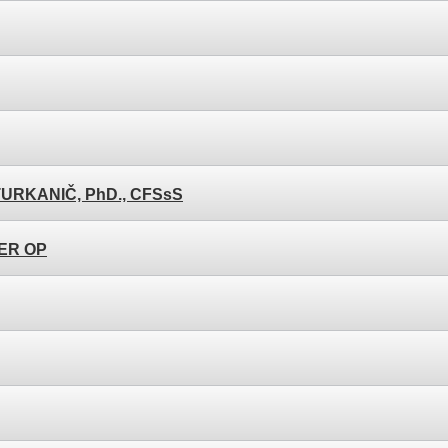
MATURKANIČ, PhD., CFSsS
YER OP