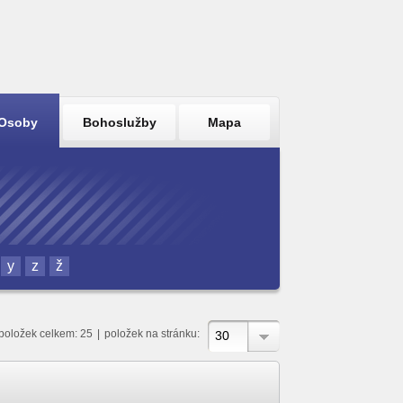
Osoby
Bohoslužby
Mapa
y
z
ž
položek celkem: 25
|
položek na stránku:
30