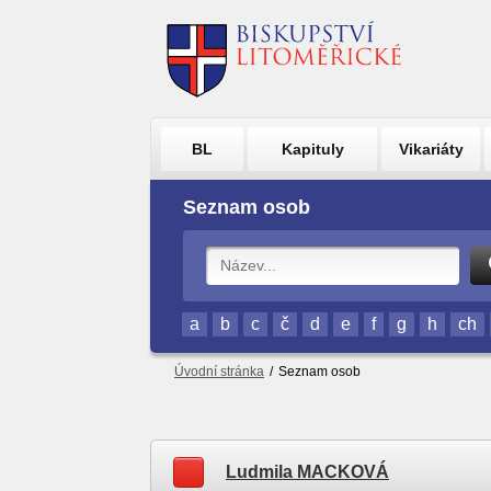
BL
Kapituly
Vikariáty
Seznam osob
a
b
c
č
d
e
f
g
h
ch
Úvodní stránka
/
Seznam osob
Ludmila MACKOVÁ