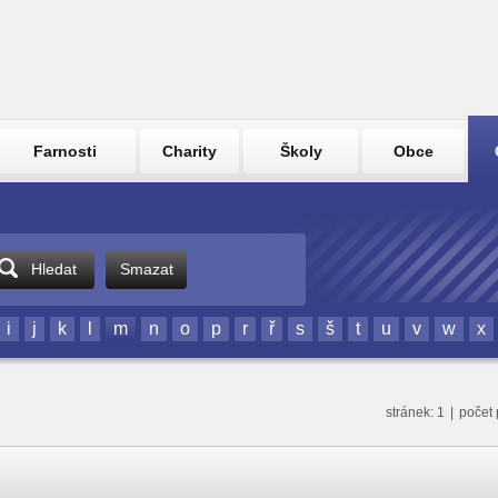
Farnosti
Charity
Školy
Obce
Hledat
Smazat
i
j
k
l
m
n
o
p
r
ř
s
š
t
u
v
w
x
stránek: 1
|
počet 