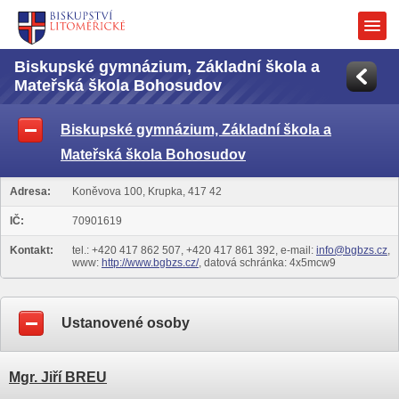
Biskupské gymnázium, Základní škola a
Mateřská škola Bohosudov
Biskupské gymnázium, Základní škola a
Mateřská škola Bohosudov
Adresa:
Koněvova 100, Krupka, 417 42
IČ:
70901619
Kontakt:
tel.: +420 417 862 507, +420 417 861 392, e-mail:
info@bgbzs.cz
,
www:
http://www.bgbzs.cz/
, datová schránka: 4x5mcw9
Ustanovené osoby
Mgr. Jiří BREU